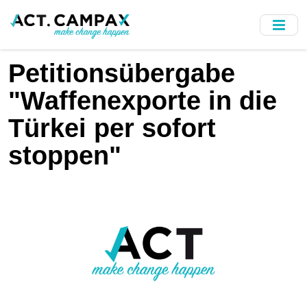
Skip
to
main
content
Petitionsübergabe
"Waffenexporte in die
Türkei per sofort
stoppen"