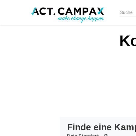
Skip
to
main
content
Ko
Finde eine Kam