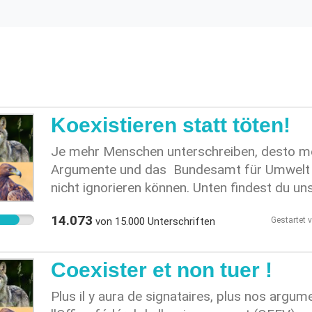
Koexistieren statt töten!
Je mehr Menschen unterschreiben, desto m
Argumente und das Bundesamt für Umwelt (
nicht ignorieren können. Unten findest du un
Vernehmlassungsantwort, die erklärt, warum 
14.073
von
15.000
Unterschriften
Gestartet 
Jagdverordnung überarbeitet wird. Unterschr
unserer Artenvielfalt und für eine friedliche 
geplanten Abschusspolitik! Der folgende Tex
Coexister et non tuer !
Vernehmlassungsantwort eingereicht: Sehr
des Bundesamts für Umwelt (BAFU) Im Nam
Plus il y aura de signataires, plus nos argum