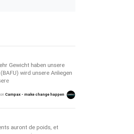
ehr Gewicht haben unsere
BAFU) wird unsere Anliegen
sere
es so wichtig ist, dass die
Campax - make change happen
von
eibe jetzt für den Erhalt
Koexistenz anstelle der
t wird als
 geehrte Damen und Herren
en von X Unterzeichnenden
ents auront de poids, et