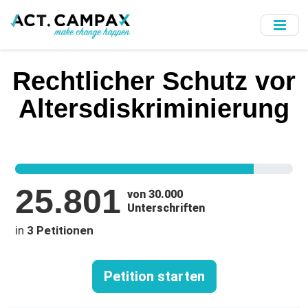
Skip
to
main
content
Rechtlicher Schutz vor
Altersdiskriminierung
25.801
von 30.000
Unterschriften
in
3 Petitionen
Petition starten