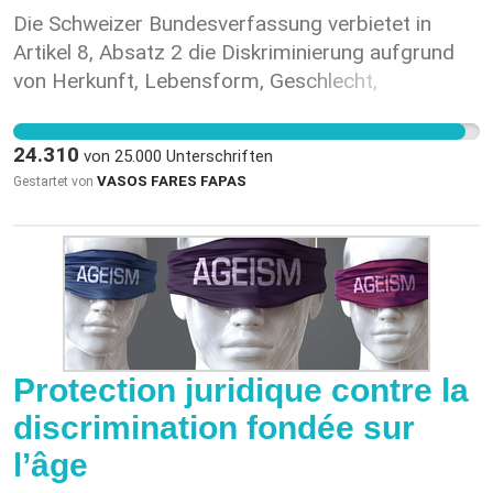
Die Schweizer Bundesverfassung verbietet in
Artikel 8, Absatz 2 die Diskriminierung aufgrund
von Herkunft, Lebensform, Geschlecht,
Behinderung, Religion, weltanschaulicher oder
politischer Überzeugung, «Rasse» und auch
24.310
von
25.000
Unterschriften
aufgrund von Alter. Dennoch ist die
VASOS FARES FAPAS
Gestartet von
Altersdiskriminierung im Alltag eine Realität –
meist unbeachtet und ohne rechtliche
Konsequenzen. Diskriminierungen aufgrund des
Alters betreffen viele Lebensbereiche: die
Gesundheitsversorgung, das selbstbestimmte
Wohnen im Alter, die Wohnungssuche, den
Zugang zum öffentlichen Verkehr, den Schutz vor
Protection juridique contre la
Gewalt und finanzieller Ausnützung oder bei
discrimination fondée sur
freiheitsentziehenden Massnahmen z.B. wegen
Personalmangel in Institutionen. Im
l’âge
Zusammenspiel verschiedener Benachteiligungen