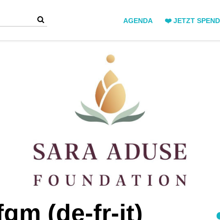
AGENDA
❤️ JETZT SPEN
gm (de-fr-it)