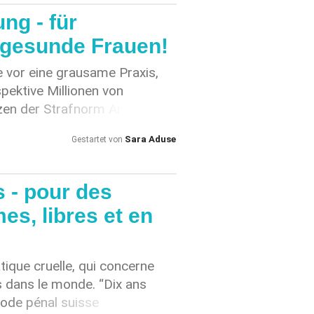
g - für
d gesunde Frauen!
e vor eine grausame Praxis,
pektive Millionen von
zen der Strafnorm Art. 124
her Genitalien) sind in der
Sara Aduse
Gestartet von
über 24'600 Mädchen und
 betroffen oder gefährdet.”
er Schweiz erreicht die
s - pour des
 Mädchen sowie deren privates
s, libres et en
weiz und in den
ist weiterhin ein Tabu.
Ihr Schicksal zu sprechen und
tique cruelle, qui concerne
veranlassen, widersetzen
ns dans le monde. “Dix ans
und schweigen zur Praxis.”
 Code pénal suisse
t=0 Du trägst mit Deiner