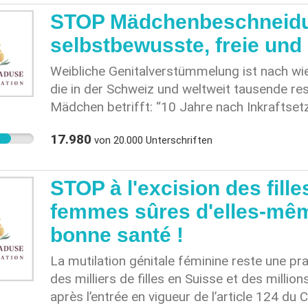
STOP Mädchenbeschneidun
selbstbewusste, freie un
Weibliche Genitalverstümmelung ist nach wi
die in der Schweiz und weltweit tausende res
Mädchen betrifft: “10 Jahre nach Inkraftset
StGB (Strafbarkeit der Verstümmelung weiblic
17.980
von
20.000
Unterschriften
Schweiz noch immer Schätzungen zufolge 
Frauen von einer erzwungenen Beschneidung
“Die Aufklärungs- und Präventionsarbeit in d
STOP à l'excision des fille
direkten Zielgruppen, potentiell betroffene
femmes sûres d'elles-même
Umfeld (Mütter, Väter, Verwandte in der Sch
bonne santé !
Herkunftsländern) noch viel zu wenig.” “FGM 
Betroffene Mädchen trauen sich nicht, über 
La mutilation génitale féminine reste une pra
die Menschen, die Mädchenbeschneidungen 
des milliers de filles en Suisse et des millio
sich ungestraft der Verletzung des Verbots 
après l’entrée en vigueur de l’article 124 du
https://vimeo.com/1054055578?share=copy#