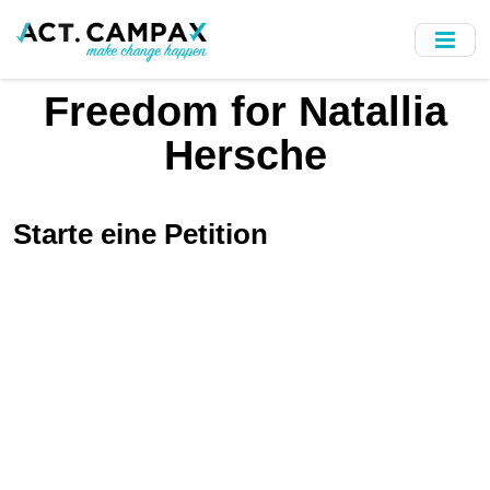
Skip
to
main
content
Freedom for Natallia
Hersche
Starte eine Petition