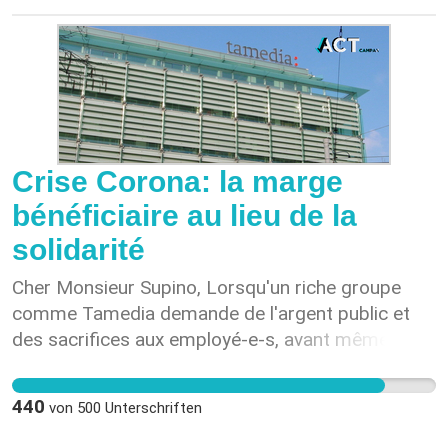
Crise Corona: la marge
bénéficiaire au lieu de la
solidarité
Cher Monsieur Supino, Lorsqu'un riche groupe
comme Tamedia demande de l'argent public et
des sacrifices aux employé-e-s, avant même que
le virus Corona n'ait été éradiqué en Suisse, cela
ne peut pas rester sans réaction. Loin de nous
440
von
500
Unterschriften
l'idée de créer un climat conflictuel, mais nous
demandons que Tamedia fasse preuve de